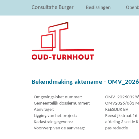
Consultatie Burger
Beslissingen
Openb
Bekendmaking aktename - OMV_202603
Omgevingsloket nummer:
OMV_20260329
Gemeentelijk dossiernummer:
OMV2026/081 M
Aanvrager:
REESDIJK BV
Ligging van het project:
Reesdijkstraat 16
Kadastrale gegevens:
afdeling 3 sectie 
Voorwerp van de aanvraag:
pas reductie