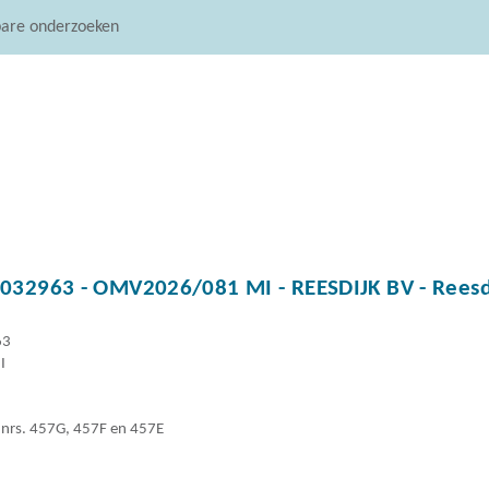
are onderzoeken
2963 - OMV2026/081 MI - REESDIJK BV - Reesdi
63
I
K nrs. 457G, 457F en 457E