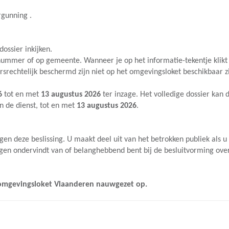
gunning .
ossier inkijken.
ummer of op gemeente. Wanneer je op het informatie-tekentje klikt ka
srechtelijk beschermd zijn niet op het omgevingsloket beschikbaar zi
26
tot en met
13 augustus 2026
ter inzage. Het volledige dossier kan
n de dienst, tot en met
13 augustus 2026
.
egen deze beslissing. U maakt deel uit van het betrokken publiek als u
lgen ondervindt van of belanghebbend bent bij de besluitvorming ove
omgevingsloket Vlaanderen
nauwgezet op.